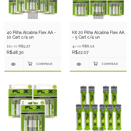
1
/
8
1
/
8
40 Pilha Alcalina Flex AA -
Kit 20 Pilha Alcalina Flex AA
10 Cart c/4 un
- 5 Cart c/4 un
11
x de
R$5,27
4
x de
R$6,12
R$48,30
R$22,07
1
/
8
1
/
9