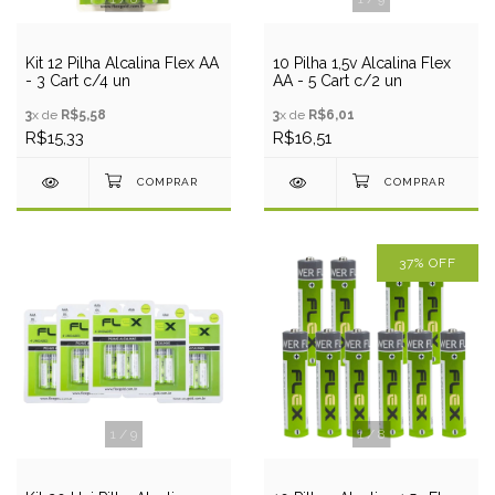
Kit 12 Pilha Alcalina Flex AA
10 Pilha 1,5v Alcalina Flex
- 3 Cart c/4 un
AA - 5 Cart c/2 un
3
x de
R$5,58
3
x de
R$6,01
R$15,33
R$16,51
37
%
OFF
1
/
9
1
/
8