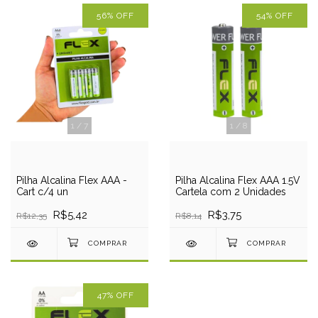
56
%
OFF
54
%
OFF
1
/
7
1
/
8
Pilha Alcalina Flex AAA -
Pilha Alcalina Flex AAA 1.5V
Cart c/4 un
Cartela com 2 Unidades
R$5,42
R$3,75
R$12,35
R$8,14
47
%
OFF