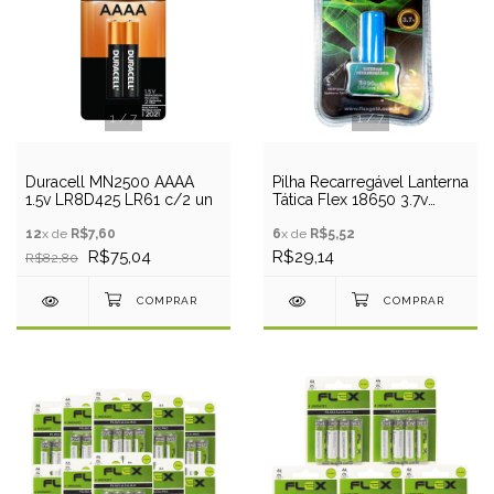
1
/
7
1
/
7
Duracell MN2500 AAAA
Pilha Recarregável Lanterna
1.5v LR8D425 LR61 c/2 un
Tática Flex 18650 3.7v
3800mAh
12
x de
R$7,60
6
x de
R$5,52
R$75,04
R$29,14
R$82,80