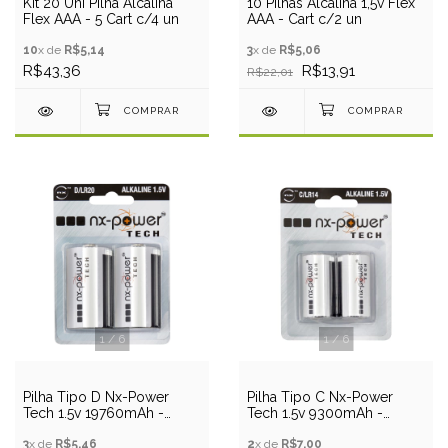
Kit 20 Uni Pilha Alcalina
10 Pilhas Alcalina 1,5v Flex
Flex AAA - 5 Cart c/4 un
AAA - Cart c/2 un
10
x de
R$5,14
3
x de
R$5,06
R$43,36
R$13,91
R$22,01
1
/
6
1
/
6
Pilha Tipo D Nx-Power
Pilha Tipo C Nx-Power
Tech 1.5v 19760mAh -
Tech 1.5v 9300mAh -
DLR20
CLR14
3
x de
R$5,46
2
x de
R$7,00