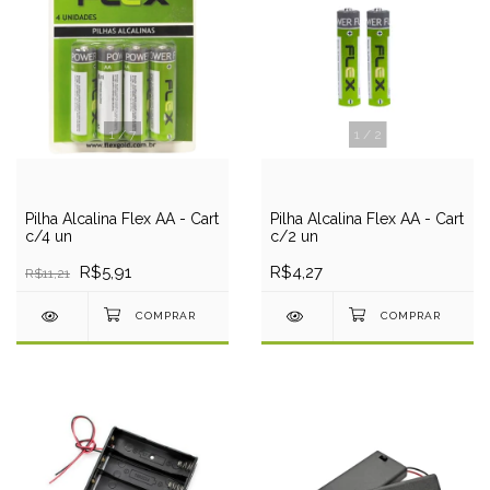
1
/
7
1
/
2
Pilha Alcalina Flex AA - Cart
Pilha Alcalina Flex AA - Cart
c/4 un
c/2 un
R$5,91
R$4,27
R$11,21