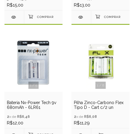
R$15,00
R$13,00
1
/
5
1
/
8
Bateria Nx-Power Tech 9v
Pilha Zinco-Carbono Flex
680mAh - 6LR61
Tipo D - Cart c/2 un
2
x de
R$6,46
2
x de
R$6,08
R$12,00
R$11,29