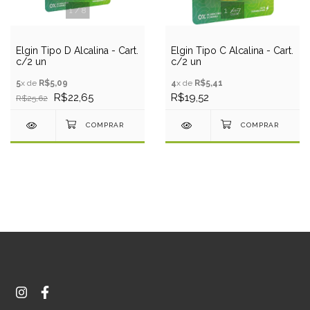
1
/
8
1
/
7
Elgin Tipo D Alcalina - Cart.
Elgin Tipo C Alcalina - Cart.
c/2 un
c/2 un
5
x de
R$5,09
4
x de
R$5,41
R$22,65
R$19,52
R$25,62