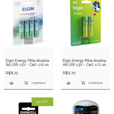
1
/
7
1
/
8
Elgin Energy Pilha Alcalina
Elgin Energy Pilha Alcalina
AA LR6 1.5V - Cart. c/4 un
AA LR6 1,5V - Cart. c/2 un
R$8,72
R$6,70
9
%
OFF