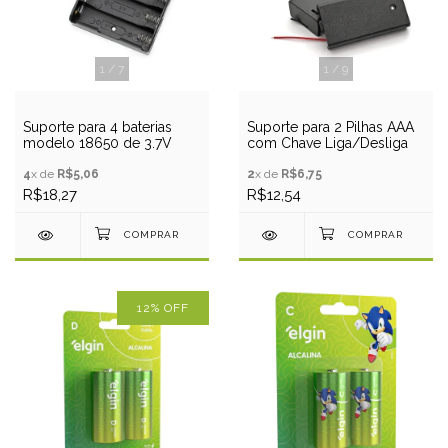
1
/
7
1
/
9
Suporte para 4 baterias
Suporte para 2 Pilhas AAA
modelo 18650 de 3.7V
com Chave Liga/Desliga
4
x de
R$5,06
2
x de
R$6,75
R$18,27
R$12,54
12
%
OFF