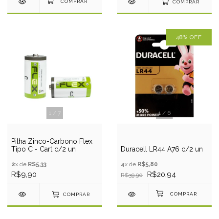
COMPRAR
48
%
OFF
1
/
7
1
/
6
Pilha Zinco-Carbono Flex
Tipo C - Cart c/2 un
Duracell LR44 A76 c/2 un
2
x de
R$5,33
4
x de
R$5,80
R$9,90
R$20,94
R$39,90
COMPRAR