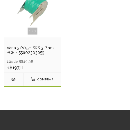
1
/
7
Varta 3/V15H SKS 3 Pinos
PCB - 55602303059
12
x de
R$19,98
R$197,11
COMPRAR