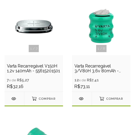
1
/
7
1
/
8
Varta Recarregável V150H
Varta Recarregável
1,2v 140mAh - 55615201501
3/V80H 3,6v 80mAh -
55608303059
7
x de
R$5,27
12
x de
R$7,41
R$32,16
R$73,11
COMPRAR
COMPRAR