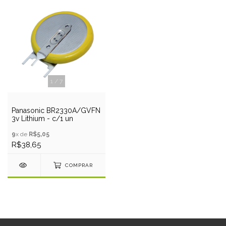
1
/
7
Panasonic BR2330A/GVFN
3v Lithium - c/1 un
9
x de
R$5,05
R$38,65
COMPRAR