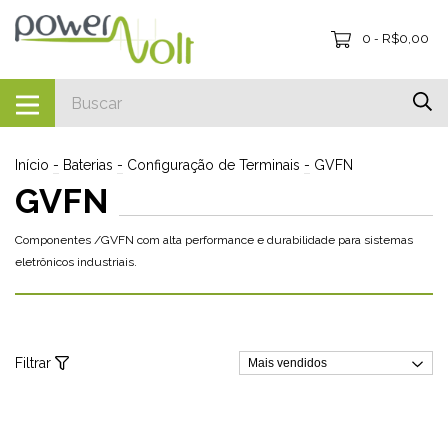
0
R$0,00
-
Início
-
Baterias
-
Configuração de Terminais
-
GVFN
GVFN
Componentes /GVFN com alta performance e durabilidade para sistemas
eletrônicos industriais.
Filtrar