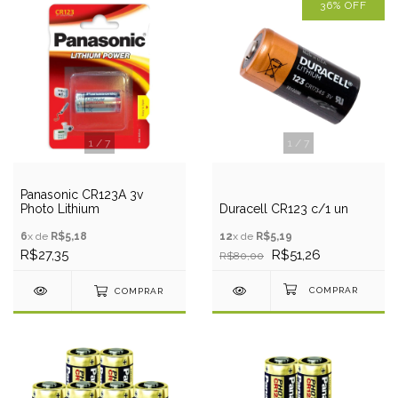
36
%
OFF
1
/
7
1
/
7
Panasonic CR123A 3v
Photo Lithium
Duracell CR123 c/1 un
6
x de
R$5,18
12
x de
R$5,19
R$27,35
R$51,26
R$80,00
COMPRAR