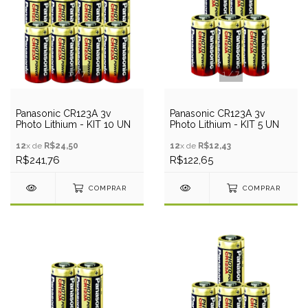
1
/
7
1
/
7
Panasonic CR123A 3v
Panasonic CR123A 3v
Photo Lithium - KIT 10 UN
Photo Lithium - KIT 5 UN
12
x de
R$24,50
12
x de
R$12,43
R$241,76
R$122,65
COMPRAR
COMPRAR