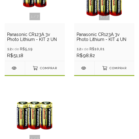
1
/
7
1
/
7
Panasonic CR123A 3v
Panasonic CR123A 3v
Photo Lithium - KIT 2 UN
Photo Lithium - KIT 4 UN
12
x de
R$5,19
12
x de
R$10,01
R$51,18
R$98,82
COMPRAR
COMPRAR
1
/
7