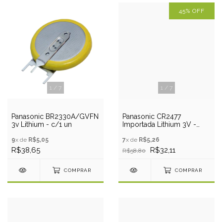
45
%
OFF
1
/
7
1
/
7
Panasonic BR2330A/GVFN
Panasonic CR2477
3v Lithium - c/1 un
Importada Lithium 3V -
Cart. c/1 un
9
x de
R$5,05
7
x de
R$5,26
R$38,65
R$32,11
R$58,80
COMPRAR
COMPRAR