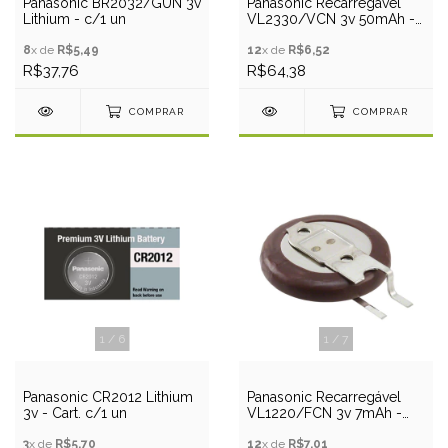
Panasonic BR2032/GUN 3v
Panasonic Recarregável
Lithium - c/1 un
VL2330/VCN 3v 50mAh -
Pino PCB
8
x de
R$5,49
12
x de
R$6,52
R$37,76
R$64,38
COMPRAR
COMPRAR
1
/
6
1
/
7
Panasonic CR2012 Lithium
Panasonic Recarregável
3v - Cart. c/1 un
VL1220/FCN 3v 7mAh -
Pino PCB
3
x de
R$5,70
12
x de
R$7,01