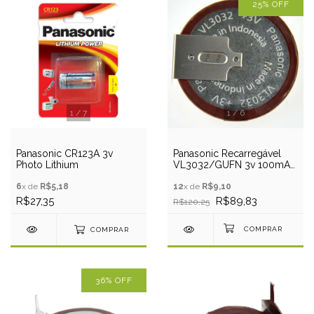
25
%
OFF
1
/
7
1
/
6
Panasonic CR123A 3v
Panasonic Recarregável
Photo Lithium
VL3032/GUFN 3v 100mAh
- 3 Pino PCB
6
x de
R$5,18
12
x de
R$9,10
R$27,35
R$89,83
R$120,25
COMPRAR
36
%
OFF