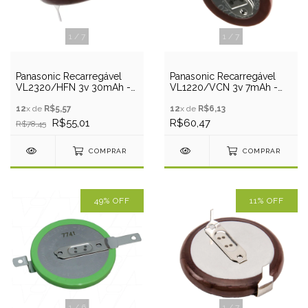
1
/
7
1
/
7
Panasonic Recarregável
Panasonic Recarregável
VL2320/HFN 3v 30mAh -
VL1220/VCN 3v 7mAh -
Pino PCB
Pino PCB
12
x de
R$5,57
12
x de
R$6,13
R$55,01
R$60,47
R$78,45
COMPRAR
COMPRAR
49
%
OFF
11
%
OFF
1
/
6
1
/
7