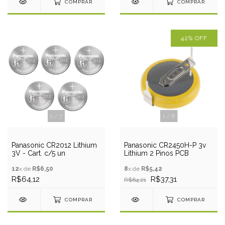
COMPRAR
COMPRAR
42
%
OFF
1
/
7
1
/
8
Panasonic CR2012 Lithium
Panasonic CR2450H-P 3v
3V - Cart. c/5 un
Lithium 2 Pinos PCB
12
x de
R$6,50
8
x de
R$5,42
R$64,12
R$37,31
R$64,21
COMPRAR
COMPRAR