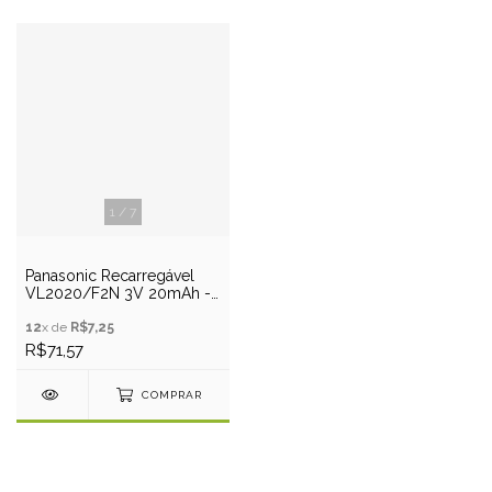
1
/
7
Panasonic Recarregável
VL2020/F2N 3V 20mAh -
Pino PCB
12
x de
R$7,25
R$71,57
COMPRAR