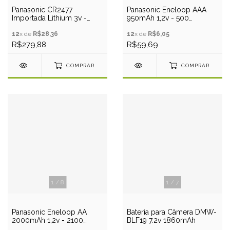
Panasonic CR2477
Panasonic Eneloop AAA
Importada Lithium 3v -
950mAh 1,2v - 500
Cart. c/5 un
Recargas
12
x de
R$28,36
12
x de
R$6,05
R$279,88
R$59,69
COMPRAR
COMPRAR
1
/
8
1
/
7
Panasonic Eneloop AA
Bateria para Câmera DMW-
2000mAh 1,2v - 2100
BLF19 7.2v 1860mAh
Recargas