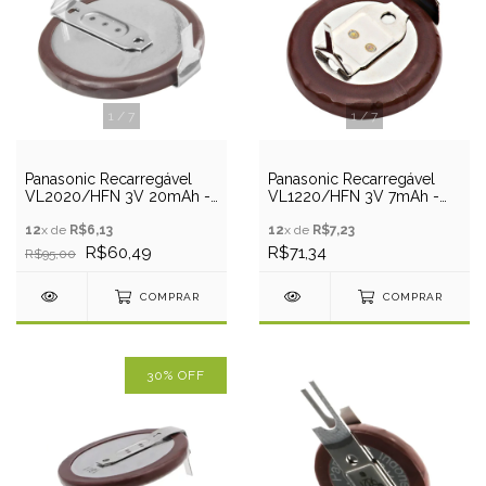
1
/
7
1
/
7
Panasonic Recarregável
Panasonic Recarregável
VL2020/HFN 3V 20mAh -
VL1220/HFN 3V 7mAh -
Pino PCB
Pino PCB
12
x de
R$6,13
12
x de
R$7,23
R$60,49
R$71,34
R$95,00
COMPRAR
COMPRAR
30
%
OFF