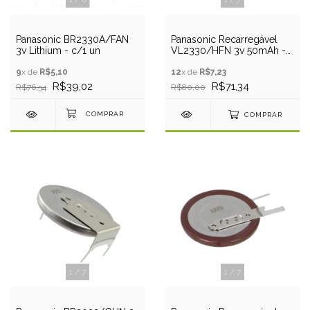
Panasonic BR2330A/FAN
Panasonic Recarregável
3v Lithium - c/1 un
VL2330/HFN 3v 50mAh -
Pino PCB
9
x de
R$5,10
12
x de
R$7,23
R$39,02
R$71,34
R$76,54
R$80,00
COMPRAR
1
/
7
1
/
7