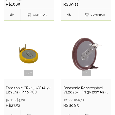
R$15,65
R$69,22
COMPRAR
COMPRAR
1
/
7
1
/
8
Panasonic CR2450/G1A 3v
Panasonic Recarregável
Lithium - Pino PCB
VL2020/HFN 3v 20mAh -
2 Pino 90º BMW
5
x de
R$5,28
12
x de
R$6,17
R$23,52
R$60,85