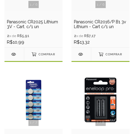
1
/
6
1
/
6
Panasonic CR2025 Lithium
Panasonic CR2016/P B1 3v
3V - Cart. c/1 un
Lithium - Cart c/1 un
2
x de
R$5,91
2
x de
R$7,17
R$10,99
R$13,32
COMPRAR
COMPRAR
1
/
7
1
/
8