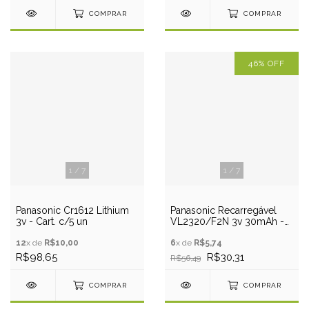
COMPRAR
COMPRAR
46
%
OFF
1
/
7
1
/
7
Panasonic Cr1612 Lithium
Panasonic Recarregável
3v - Cart. c/5 un
VL2320/F2N 3v 30mAh -
Pino PCB
12
x de
R$10,00
6
x de
R$5,74
R$98,65
R$30,31
R$56,49
COMPRAR
COMPRAR