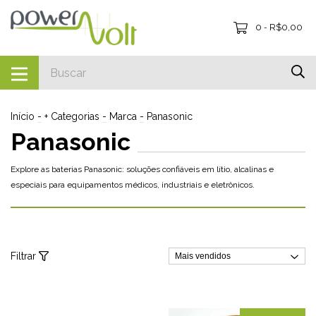
0
R$0,00
-
Início
-
+ Categorias
-
Marca
-
Panasonic
Panasonic
Explore as baterias Panasonic: soluções confiáveis em lítio, alcalinas e
especiais para equipamentos médicos, industriais e eletrônicos.
Filtrar