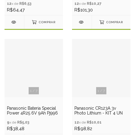
12
x de
R$6,53
12
x de
R$10,27
R$64,47
R$101,30
COMPRAR
COMPRAR
1
/
7
1
/
7
Panasonic Bateria Special
Panasonic CR123A 3v
Power 4R25 6V 9Ah Pj996
Photo Lithium - KIT 4 UN
9
x de
R$5,03
12
x de
R$10,01
R$38,48
R$98,82