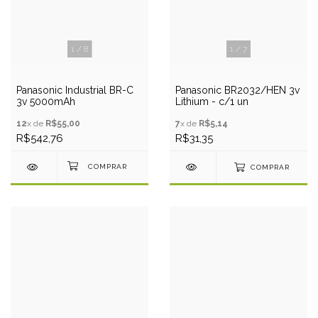
1
/
8
1
/
7
Panasonic Industrial BR-C
Panasonic BR2032/HEN 3v
3v 5000mAh
Lithium - c/1 un
12
x de
R$55,00
7
x de
R$5,14
R$542,76
R$31,35
COMPRAR